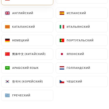
La Monella
Base tomate, mozzarella fior di latte, sorrentino,
АНГЛИЙСКИЙ
АНГЛИЙСКИЙ
ИСПАНСКИЙ
ИСПАНСКИЙ
pesto verde, burrata, tomates cerises
18.00€
КАТАЛАНСКИЙ
КАТАЛАНСКИЙ
ИТАЛЬЯНСКИЙ
ИТАЛЬЯНСКИЙ
Calzone
НЕМЕЦКИЙ
НЕМЕЦКИЙ
ПОРТУГАЛЬСКИЙ
ПОРТУГАЛЬСКИЙ
Base tomate, mozzarella fior di latte, jambon cuit
supérieur, champignons frais, servie avec salade
简体中文 (КИТАЙСКИЙ)
简体中文 (КИТАЙСКИЙ)
ЯПОНСКИЙ
ЯПОНСКИЙ
verte
16.00€
АРАБСКИЙ ЯЗЫК
АРАБСКИЙ ЯЗЫК
ГОЛЛАНДСКИЙ
ГОЛЛАНДСКИЙ
Burratina
한국어 (КОРЕЙСКИЙ)
한국어 (КОРЕЙСКИЙ)
ЧЕШСКИЙ
ЧЕШСКИЙ
Base crème, mozzarella fior di latte, jambon cuit
supérieur, burrata, huile de truffe
ГРЕЧЕСКИЙ
ГРЕЧЕСКИЙ
18.00€