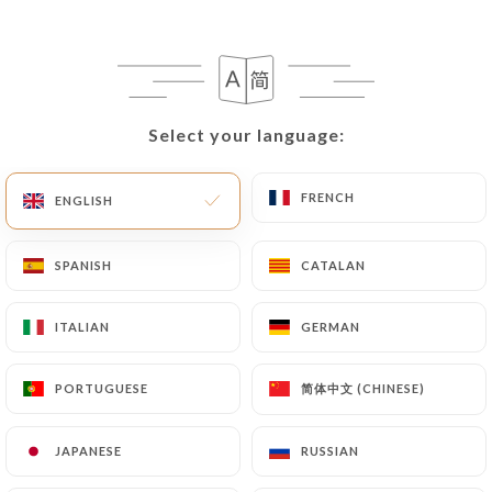
Select your language:
Select your language:
La Monella
FRENCH
FRENCH
ENGLISH
ENGLISH
197 REVIEW
SPANISH
SPANISH
CATALAN
CATALAN
PIZZERIA
12 Avenue Maréchal Foch
ITALIAN
ITALIAN
GERMAN
GERMAN
69006 Lyon France
简体中文 (CHINESE)
简体中文 (CHINESE)
PORTUGUESE
PORTUGUESE
JAPANESE
JAPANESE
RUSSIAN
RUSSIAN
Who are we?