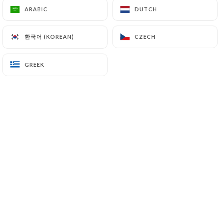
ARABIC
ARABIC
DUTCH
DUTCH
한국어 (KOREAN)
한국어 (KOREAN)
CZECH
CZECH
Installé au cœur de Lyon, à 200 mètres
du métro Foch, près du Consulat de
GREEK
GREEK
Tunisie, passez sa façade de pierres
blanches et prenez place au restaurant
La Monella pour déguster une cuisine
italienne authentique.
La carte vous présente le meilleur de la
cuisine italienne : pizzas, plats de pâtes
et autres lasagnes sont préparés
maison à partir de produits choisis avec
soin. Des assiettes typiques,
gourmandes et de qualité.