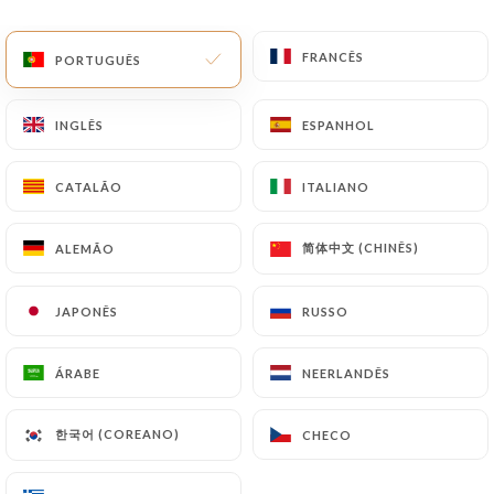
PT
MENU
FRANCÊS
FRANCÊS
PORTUGUÊS
PORTUGUÊS
INGLÊS
INGLÊS
ESPANHOL
ESPANHOL
CATALÃO
CATALÃO
ITALIANO
ITALIANO
/
PÁGINA INICIAL
CONTACTO
Contacto
简体中文 (CHINÊS)
简体中文 (CHINÊS)
ALEMÃO
ALEMÃO
JAPONÊS
JAPONÊS
RUSSO
RUSSO
ÁRABE
ÁRABE
NEERLANDÊS
NEERLANDÊS
한국어 (COREANO)
한국어 (COREANO)
CHECO
CHECO
La Monella