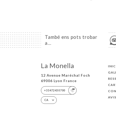
També ens pots trobar
a…
La Monella
INIC
GAL
12 Avenue Maréchal Foch
RES
69006 Lyon France
CAR
+33472430700
CON
AVI
CA