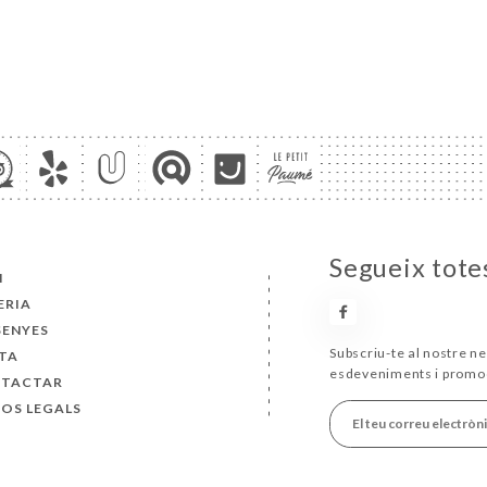
Segueix totes
I
ERIA
SENYES
Subscriu-te al nostre ne
TA
esdeveniments i promo
TACTAR
SOS LEGALS