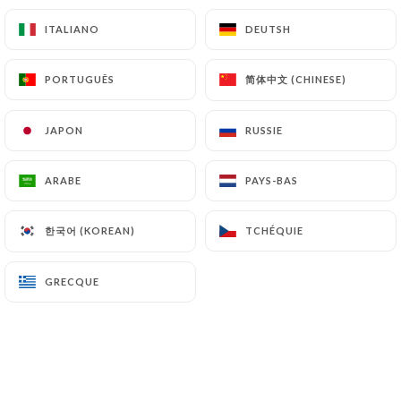
ITALIANO
ITALIANO
DEUTSH
DEUTSH
简体中文 (CHINESE)
简体中文 (CHINESE)
PORTUGUÊS
PORTUGUÊS
JAPON
JAPON
RUSSIE
RUSSIE
ARABE
ARABE
PAYS-BAS
PAYS-BAS
한국어 (KOREAN)
한국어 (KOREAN)
TCHÉQUIE
TCHÉQUIE
GRECQUE
GRECQUE